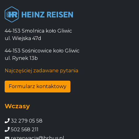
44-153 Smolnica koło Gliwic
ul. Wiejska 47d
44-153 Sośnicowice koło Gliwic
ul. Rynek 13b
Najczęściej zadawane pytania
Formularz kontaktowy
Wczasy
32 279 05 58
502 568 211
rezerwacja@hrbus.pl