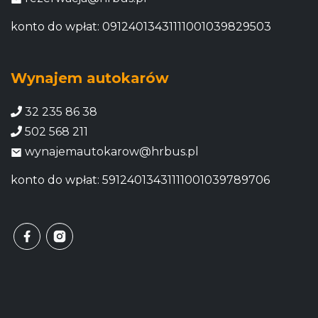
konto do wpłat: 09124013431111001039829503
Wynajem autokarów
32 235 86 38
502 568 211
wynajemautokarow@hrbus.pl
konto do wpłat: 59124013431111001039789706