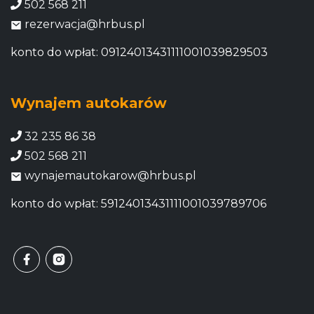
502 568 211
rezerwacja@hrbus.pl
konto do wpłat: 09124013431111001039829503
Wynajem autokarów
32 235 86 38
502 568 211
wynajemautokarow@hrbus.pl
konto do wpłat: 59124013431111001039789706