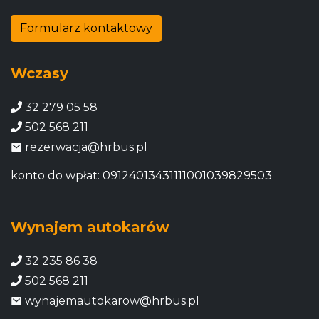
Formularz kontaktowy
Wczasy
32 279 05 58
502 568 211
rezerwacja@hrbus.pl
konto do wpłat: 09124013431111001039829503
Wynajem autokarów
32 235 86 38
502 568 211
wynajemautokarow@hrbus.pl