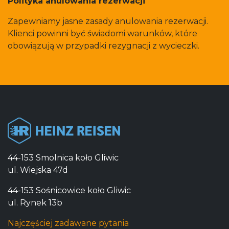
Polityka anulowania rezerwacji
Zapewniamy jasne zasady anulowania rezerwacji.
Klienci powinni być świadomi warunków, które
obowiązują w przypadki rezygnacji z wycieczki.
44-153 Smolnica koło Gliwic
ul. Wiejska 47d
44-153 Sośnicowice koło Gliwic
ul. Rynek 13b
Najczęściej zadawane pytania