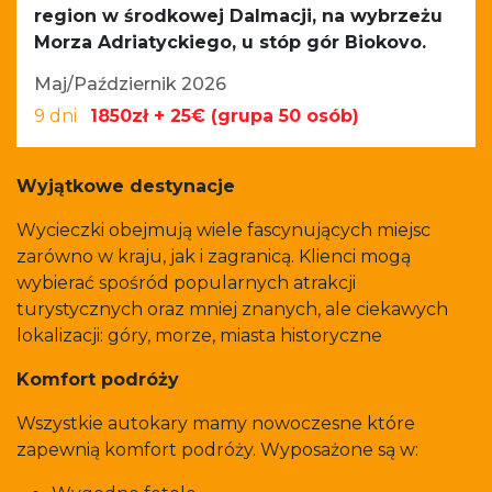
region w środkowej Dalmacji, na wybrzeżu
Morza Adriatyckiego, u stóp gór Biokovo.
Maj/Październik 2026
9 dni
1850zł + 25€ (grupa 50 osób)
Wyjątkowe destynacje
Wycieczki obejmują wiele fascynujących miejsc
zarówno w kraju, jak i zagranicą. Klienci mogą
wybierać spośród popularnych atrakcji
turystycznych oraz mniej znanych, ale ciekawych
lokalizacji: góry, morze, miasta historyczne
Komfort podróży
Wszystkie autokary mamy nowoczesne które
zapewnią komfort podróży. Wyposażone są w: