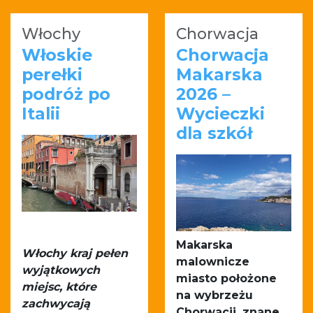
Włochy
Chorwacja
Włoskie
Chorwacja
perełki
Makarska
podróż po
2026 –
Italii
Wycieczki
dla szkół
Makarska
Włochy kraj pełen
malownicze
wyjątkowych
miasto położone
miejsc, które
na wybrzeżu
zachwycają
Chorwacji, znane