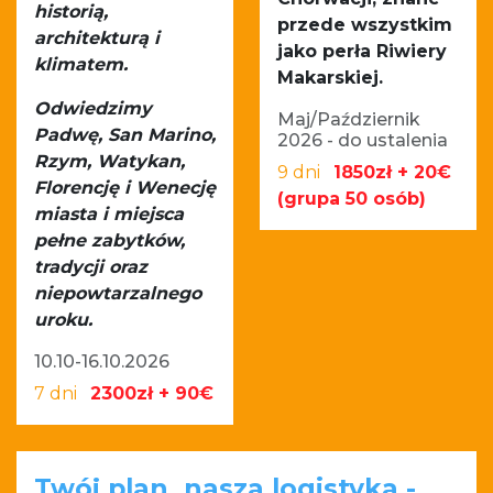
historią,
przede wszystkim
architekturą i
jako perła Riwiery
klimatem.
Makarskiej.
Odwiedzimy
Maj/Październik
Padwę, San Marino,
2026 - do ustalenia
Rzym, Watykan,
9 dni
1850zł + 20€
Florencję i Wenecję
(grupa 50 osób)
miasta i miejsca
pełne zabytków,
tradycji oraz
niepowtarzalnego
uroku.
10.10-16.10.2026
7 dni
2300zł + 90€
Twój plan, nasza logistyka -