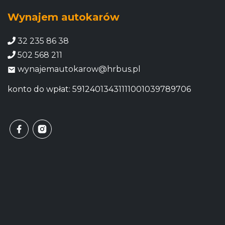
Wynajem autokarów
32 235 86 38
502 568 211
wynajemautokarow@hrbus.pl
konto do wpłat: 59124013431111001039789706