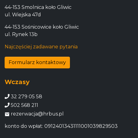
44-153 Smolnica koło Gliwic
ul. Wiejska 47d
44-153 Sośnicowice koło Gliwic
ul. Rynek 13b
Najczęściej zadawane pytania
Formularz kontaktowy
Wczasy
32 279 05 58
502 568 211
rezerwacja@hrbus.pl
konto do wpłat: 09124013431111001039829503