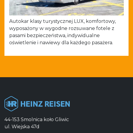
Autokar klasy turystycznej LUX, komfortowy,
wyposażony w wygodne rozsuwane fotele z
pasami bezpieczeństwa, indywidualne
oświetlenie i nawiewy dla każdego pasażera.
44-153 Smolnica koło Gliwic
ul. Wiejska 47d