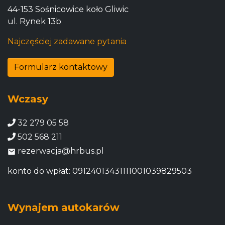
44-153 Sośnicowice koło Gliwic
ul. Rynek 13b
Najczęściej zadawane pytania
Formularz kontaktowy
Wczasy
32 279 05 58
502 568 211
rezerwacja@hrbus.pl
konto do wpłat: 09124013431111001039829503
Wynajem autokarów