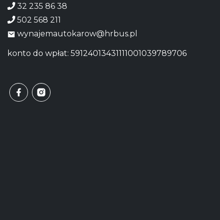
32 235 86 38
502 568 211
wynajemautokarow@hrbus.pl
konto do wpłat: 59124013431111001039789706