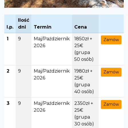
Ilość
l.p.
dni
Termin
Cena
1
9
Maj/Październik
1850zł +
Zamów
2026
25€
(grupa
50 osób)
2
9
Maj/Październik
1980zł +
Zamów
2026
25€
(grupa
40 osób)
3
9
Maj/Październik
2350zł +
Zamów
2026
25€
(grupa
30 osób)