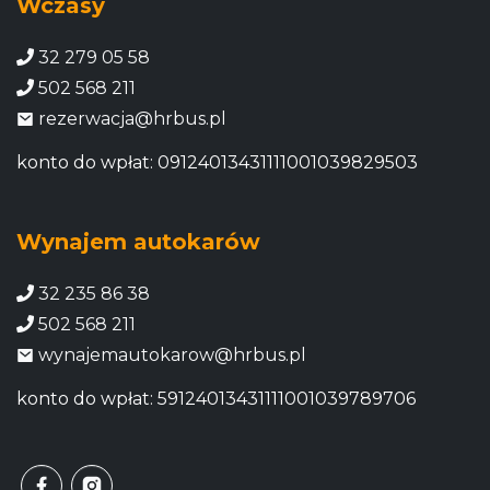
Wczasy
32 279 05 58
502 568 211
rezerwacja@hrbus.pl
konto do wpłat: 09124013431111001039829503
Wynajem autokarów
32 235 86 38
502 568 211
wynajemautokarow@hrbus.pl
konto do wpłat: 59124013431111001039789706