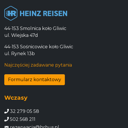
44-153 Smolnica koło Gliwic
ul. Wiejska 47d
44-153 Sośnicowice koło Gliwic
ul. Rynek 13b
Najczęściej zadawane pytania
Formularz kontaktowy
Wczasy
32 279 05 58
502 568 211
rezerwacja@hrbus.pl