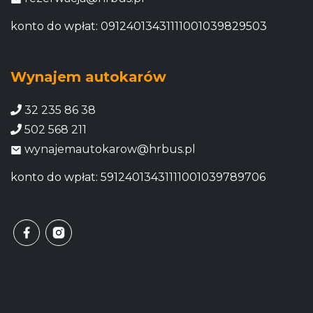
konto do wpłat: 09124013431111001039829503
Wynajem autokarów
32 235 86 38
502 568 211
wynajemautokarow@hrbus.pl
konto do wpłat: 59124013431111001039789706