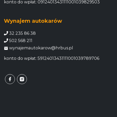
konto do wpłat: 09124013431111001039829503
Wynajem autokarów
32 235 86 38
502 568 211
wynajemautokarow@hrbus.pl
konto do wpłat: 59124013431111001039789706