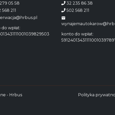
279 05 58
32 235 86 38
 568 211
502 568 211
erwacja@hrbus.pl
wynajemautokarow@hrbu
 do wpłat:
013431111001039829503
konto do wpłat:
59124013431111001039789
one - Hrbus
Polityka prywatno