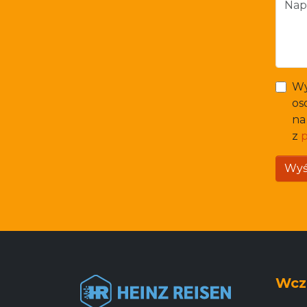
Wy
os
na
z
p
Wyśl
Wcz