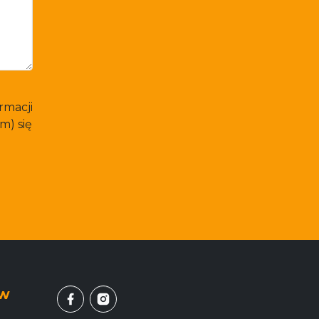
rmacji
m) się
ów