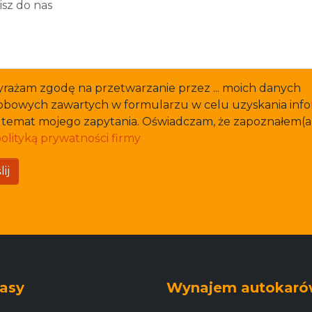
rażam zgodę na przetwarzanie przez ... moich danych
obowych zawartych w formularzu w celu uzyskania info
 temat mojego zapytania. Oświadczam, że zapoznałem(a
olityką prywatności firmy
ij
asy
Wynajem autokar