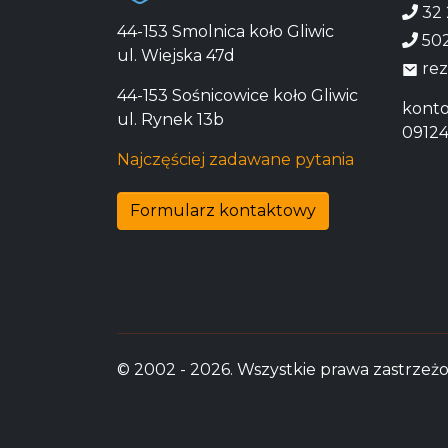
32 
44-153 Smolnica koło Gliwic
502
ul. Wiejska 47d
rez
44-153 Sośnicowice koło Gliwic
konto
ul. Rynek 13b
09124
Najczęściej zadawane pytania
Formularz kontaktowy
© 2002 - 2026. Wszystkie prawa zastrzeż