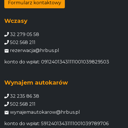
Formularz kontaktowy
Wczasy
32 279 05 58
502 568 211
rezerwacja@hrbus.pl
konto do wpłat: 09124013431111001039829503
Wynajem autokarów
32 235 86 38
502 568 211
wynajemautokarow@hrbus.pl
konto do wpłat: 59124013431111001039789706